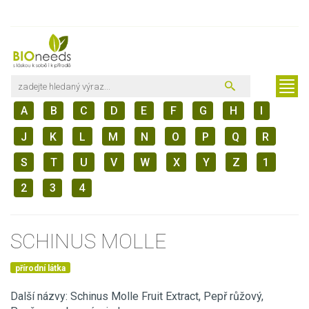
A
B
C
D
E
F
G
H
I
J
K
L
M
N
O
P
Q
R
S
T
U
V
W
X
Y
Z
1
2
3
4
SCHINUS MOLLE
přírodní látka
Další názvy: Schinus Molle Fruit Extract, Pepř růžový,